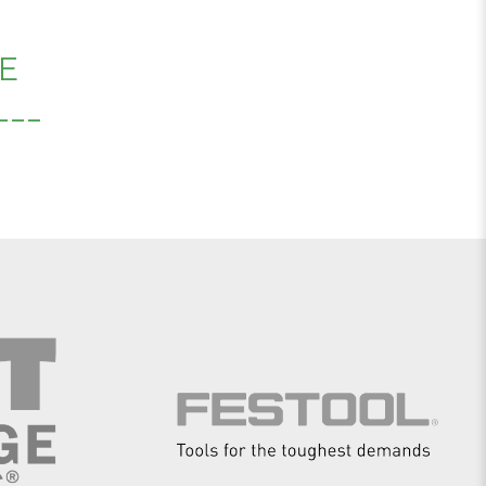
E
___
E
___