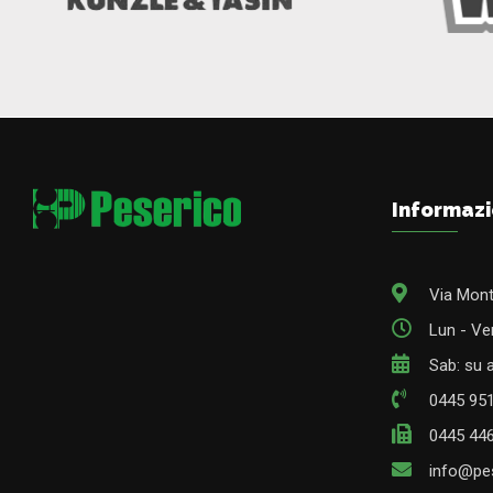
Informazi
Via Mont
Lun - Ven
Sab: su
0445 95
0445 44
info@pes