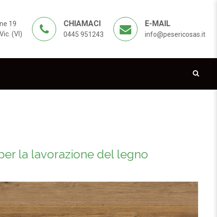
CHIAMACI
E-MAIL
ne 19
ic. (VI)
0445 951243
info@pesericosas.it
er la lavorazione del legno