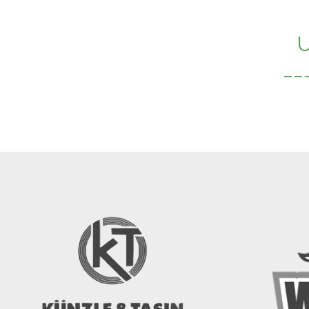
__
__