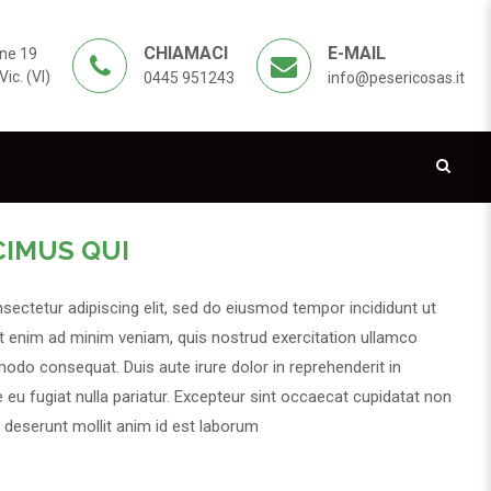
CHIAMACI
E-MAIL
ne 19
ic. (VI)
0445 951243
info@pesericosas.it
CIMUS QUI
sectetur adipiscing elit, sed do eiusmod tempor incididunt ut
Ut enim ad minim veniam, quis nostrud exercitation ullamco
modo consequat. Duis aute irure dolor in reprehenderit in
e eu fugiat nulla pariatur. Excepteur sint occaecat cupidatat non
ia deserunt mollit anim id est laborum