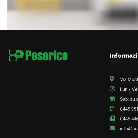
Informazi
Via Mont
Lun - Ven
Sab: su
0445 95
0445 44
info@pes