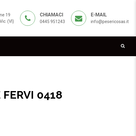
CHIAMACI
E-MAIL
ne 19
ic. (VI)
0445 951243
info@pesericosas.it
FERVI 0418
 0418