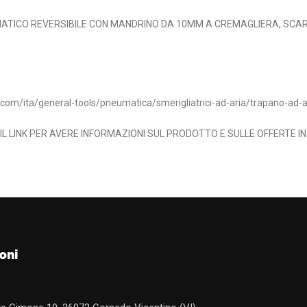
TICO REVERSIBILE CON MANDRINO DA 10MM A CREMAGLIERA, SCARI
.com/ita/general-tools/pneumatica/smerigliatrici-ad-aria/trapano-ad-a
 IL LINK PER AVERE INFORMAZIONI SUL PRODOTTO E SULLE OFFERTE I
oni