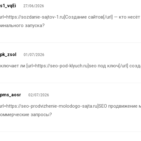
s1_vqEi
27/06/2026
url=https://sozdanie-sajtov-1.ru]Создание сайтов[/url] — кто не
инального запуска?
pk_zsol
01/07/2026
ключает ли [url=https://seo-pod-klyuch.ru]seo под ключ[/url] со
spms_aosr
02/07/2026
url=https://seo-prodvizhenie-molodogo-sajta.ru]SEO продвижение
коммерческие запросы?