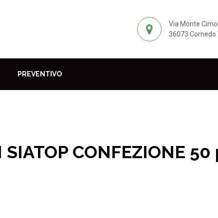
Via Monte Cimo
36073 Cornedo V
PREVENTIVO
 SIATOP CONFEZIONE 50 
odotti per il parquet
Abrasivi
Dischi
DISCHI SIATOP CONF