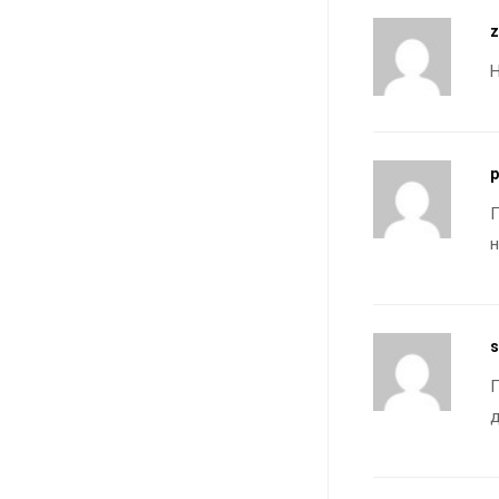
Н
p
П
s
П
д