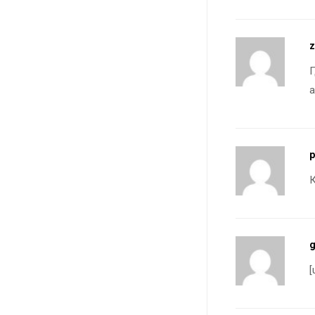
z
Г
а
p
К
[