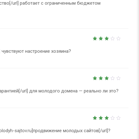
out
нтство[/url] работает с ограниченным бюджетом
of
5
3
out
l] чувствуют настроение хозяина?
of 5
3
out
с гарантией[/url] для молодого домена — реально ли это?
of 5
3
out
olodyh-sajtov.ru]продвижение молодых сайтов[/url]?
of 5