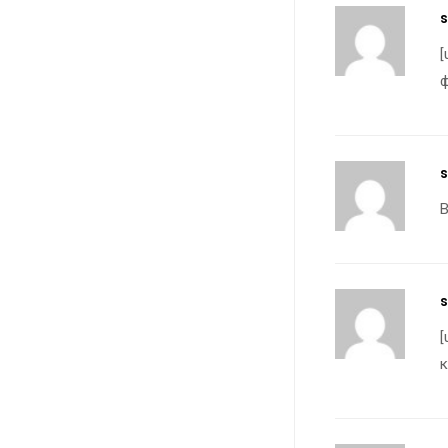
s
[
ф
s
В
[