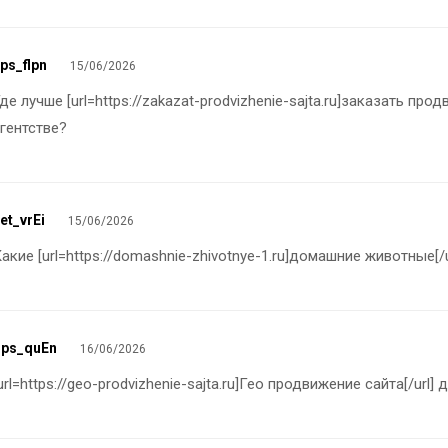
ps_flpn
15/06/2026
де лучше [url=https://zakazat-prodvizhenie-sajta.ru]заказать пр
гентстве?
et_vrEi
15/06/2026
акие [url=https://domashnie-zhivotnye-1.ru]домашние животные[/
gps_quEn
16/06/2026
url=https://geo-prodvizhenie-sajta.ru]Гео продвижение сайта[/ur