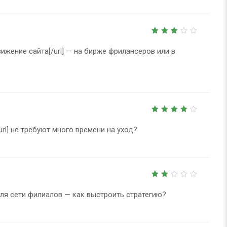
3
out
одвижение сайта[/url] — на бирже фрилансеров или в
of 5
4
out
of 5
url] не требуют много времени на уход?
2
out
l] для сети филиалов — как выстроить стратегию?
of
5