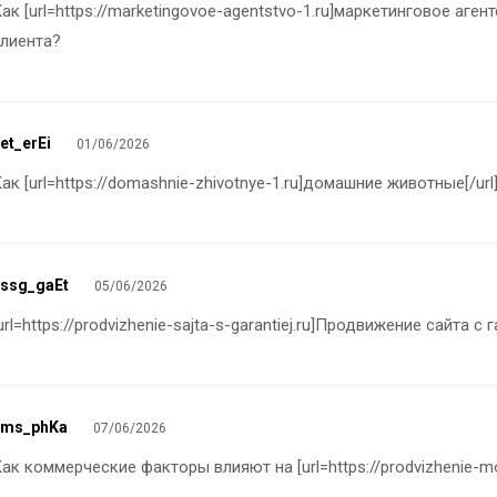
ак [url=https://marketingovoe-agentstvo-1.ru]маркетинговое аге
лиента?
et_erEi
01/06/2026
ак [url=https://domashnie-zhivotnye-1.ru]домашние животные[/ur
ssg_gaEt
05/06/2026
url=https://prodvizhenie-sajta-s-garantiej.ru]Продвижение сайта 
pms_phKa
07/06/2026
ак коммерческие факторы влияют на [url=https://prodvizhenie-m