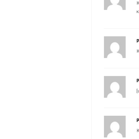
К
к
p
К
p
[
К