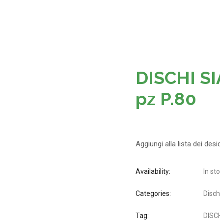
DISCHI S
pz P.80
Aggiungi alla lista dei desi
Availability:
In st
Categories:
Disch
Tag:
DISC