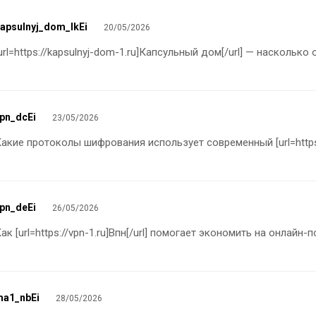
apsulnyj_dom_lkEi
20/05/2026
url=https://kapsulnyj-dom-1.ru]Капсульный дом[/url] — наскольк
pn_dcEi
23/05/2026
акие протоколы шифрования использует современный [url=https://
pn_deEi
26/05/2026
ак [url=https://vpn-1.ru]Впн[/url] помогает экономить на онлайн
a1_nbEi
28/05/2026