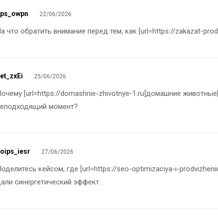
zps_owpn
22/06/2026
а что обратить внимание перед тем, как [url=https://zakazat-prod
et_zxEi
25/06/2026
очему [url=https://domashnie-zhivotnye-1.ru]домашние животные
неподходящий момент?
oips_iesr
27/06/2026
оделитесь кейсом, где [url=https://seo-optimizaciya-i-prodvizhen
али синергетический эффект.