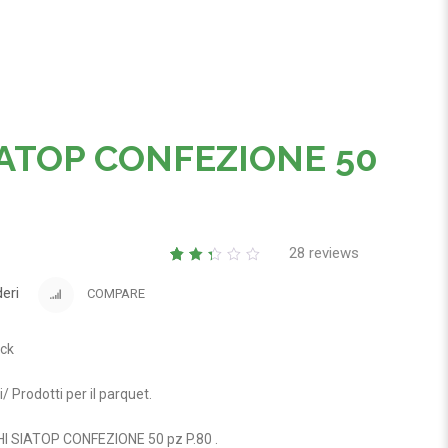
IATOP CONFEZIONE 50
28
reviews
2.32
5
28
out
deri
COMPARE
of
based
on
customer
ock
ratings
i
/
Prodotti per il parquet
.
HI SIATOP CONFEZIONE 50 pz P.80
.