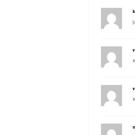
k
[
v
К
v
К
m