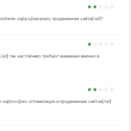
2
out
vizhenie-sajta.ru]заказать продвижение сайта[/url]?
of
5
1
out
[/url] так настойчиво требуют внимания именно в
of
5
2
out
ie-sajtov.ru]seo оптимизация и продвижение сайтов[/url]
of
5