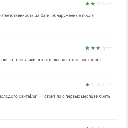
2
out
сёт ответственность за баги, обнаруженные после
of
5
3
out
здание контента или это отдельная статья расходов?
of 5
1
out
 молодого сайта[/url] — стоит ли с первых месяцев брать
of
5