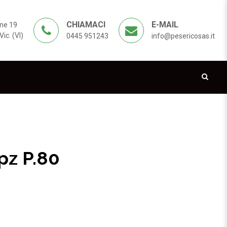
CHIAMACI
E-MAIL
ne 19
ic. (VI)
0445 951243
info@pesericosas.it
pz P.80
EZIONE 50 pz P.80