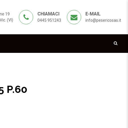
CHIAMACI
E-MAIL
ne 19
ic. (VI)
0445 951243
info@pesericosas.it
 P.60
AMICO D.425 P.60