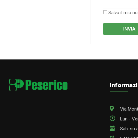
Salva il mio n
Informazi
Via Mont
Lun - Ven
Sab: su