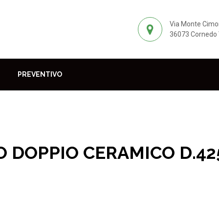
Via Monte Cimo
36073 Cornedo V
PREVENTIVO
O DOPPIO CERAMICO D.425
Prodotti per il parquet
Abrasivi
Dischi
DISCO DOPPIO CER