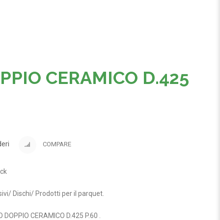
PPIO CERAMICO D.425
deri
COMPARE
ock
ivi
/
Dischi
/
Prodotti per il parquet
.
O DOPPIO CERAMICO D.425 P.60
.