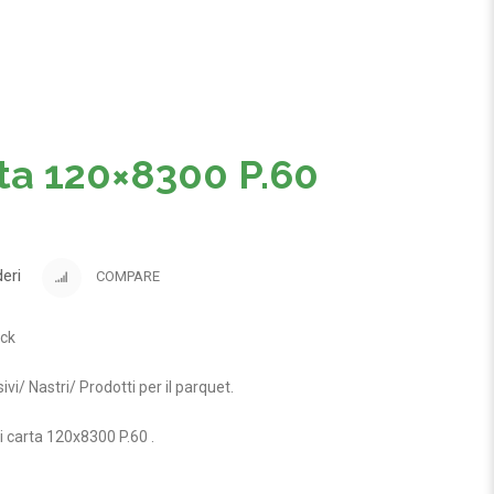
rta 120×8300 P.60
deri
COMPARE
ock
ivi
/
Nastri
/
Prodotti per il parquet
.
i carta 120x8300 P.60
.