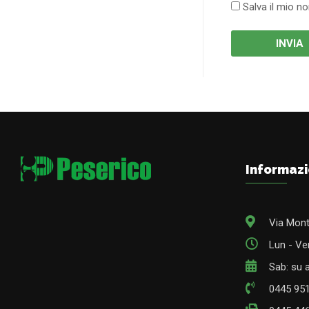
Salva il mio n
Informazi
Via Mont
Lun - Ven
Sab: su
0445 95