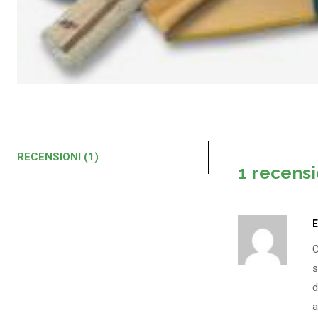
RECENSIONI (1)
1 recens
E
C
s
d
a