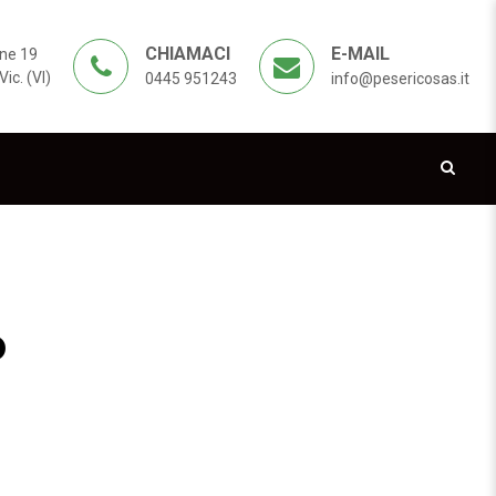
CHIAMACI
E-MAIL
ne 19
ic. (VI)
0445 951243
info@pesericosas.it
0
20×8300 P.60