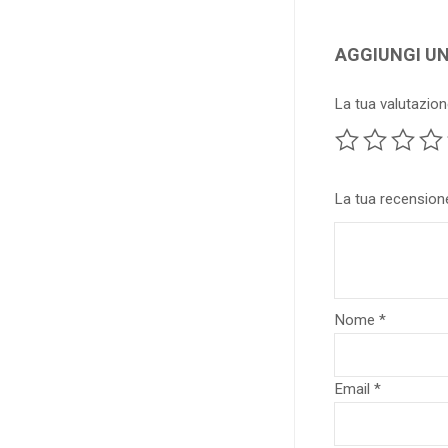
AGGIUNGI U
La tua valutazio
La tua recensio
Nome
*
Email
*