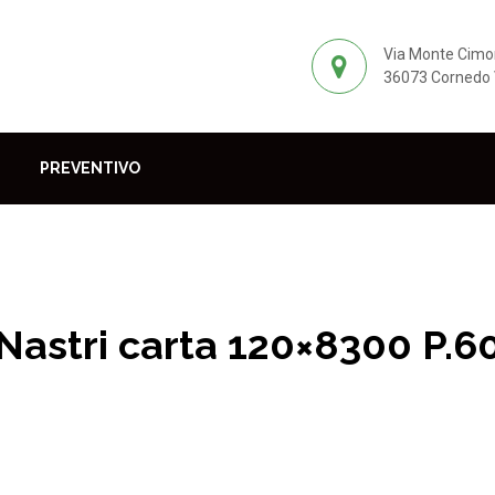
Via Monte Cimo
36073 Cornedo V
PREVENTIVO
Nastri carta 120×8300 P.6
Prodotti per il parquet
Abrasivi
Nastri
Nastri carta 1