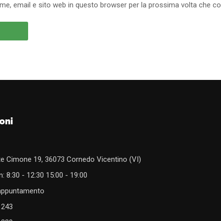
ome, email e sito web in questo browser per la prossima volta che 
oni
e Cimone 19, 36073 Cornedo Vicentino (VI)
: 8:30 - 12:30 15:00 - 19:00
 appuntamento
1243