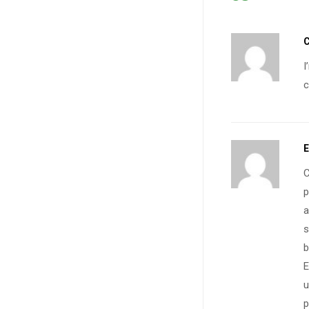
C
I
c
E
C
p
a
s
b
E
u
p