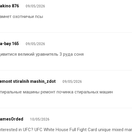
akino 876
09/05/2026
гамнет
охотничьи псы
a-bay 165
09/05/2026
ивитися великий уравнитель 3
руда соня
emont stiralnih mashin_zdot
09/05/2026
стиральные машины ремонт
починка стиральных машин
JamesOrded
10/05/2026
nterested in UFC?
UFC White House Full Fight Card
unique mixed marti