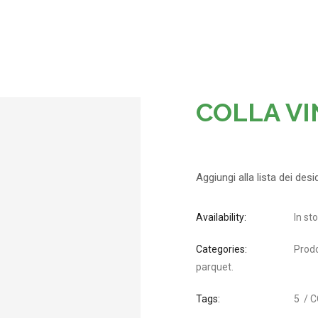
COLLA VIN
Aggiungi alla lista dei desi
Availability:
In st
Categories:
Prodo
parquet
.
Tags:
5
/
C