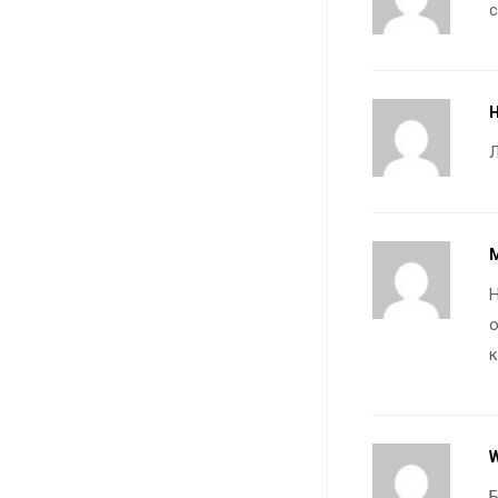
M
о
к
W