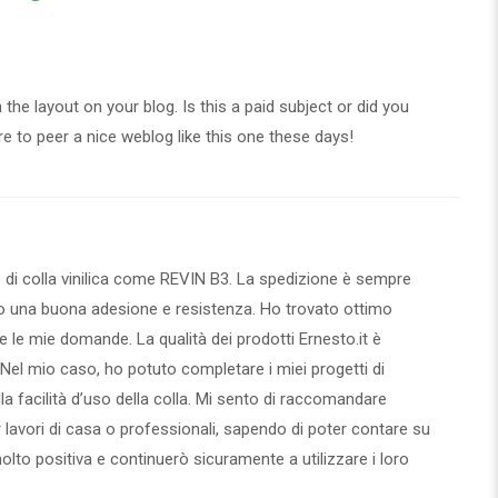
 the layout on your blog. Is this a paid subject or did you
are to peer a nice weblog like this one these days
!
o di colla vinilica come REVIN B3. La spedizione è sempre
ndo una buona adesione e resistenza. Ho trovato ottimo
te le mie domande. La qualità dei prodotti Ernesto.it è
. Nel mio caso, ho potuto completare i miei progetti di
la facilità d’uso della colla. Mi sento di raccomandare
r lavori di casa o professionali, sapendo di poter contare su
lto positiva e continuerò sicuramente a utilizzare i loro