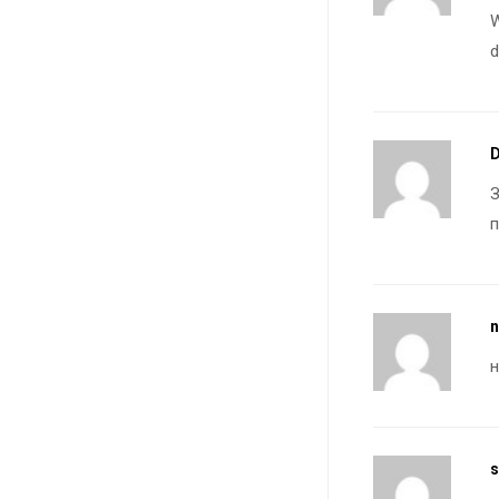
W
d
D
n
s