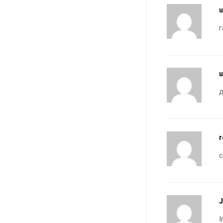
u
u
д
r
I