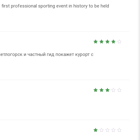
first professional sporting event in history to be held
4
out
of 5
ветлогорск
и частный гид покажет курорт с
3
out
of 5
1