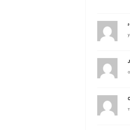
r
y
C