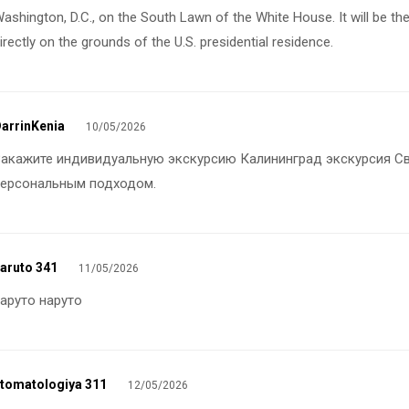
ashington, D.C., on the South Lawn of the White House. It will be the 
irectly on the grounds of the U.S. presidential residence.
arrinKenia
10/05/2026
Закажите индивидуальную экскурсию
Калининград экскурсия С
персональным подходом.
aruto 341
11/05/2026
наруто
наруто
tomatologiya 311
12/05/2026