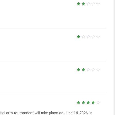
2
out
of
5
1
out
of
5
2
out
of
5
4
out
of 5
al arts tournament will take place on June 14, 2026, in