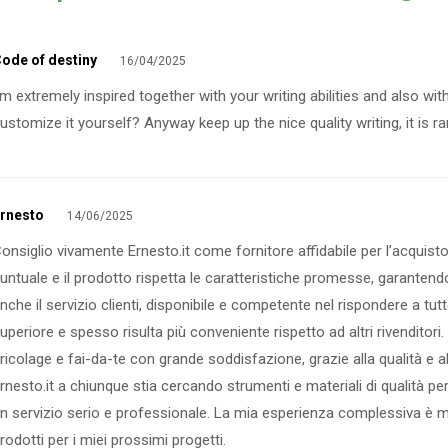
ode of destiny
16/04/2025
’m extremely inspired together with your writing abilities and also with
ustomize it yourself? Anyway keep up the nice quality writing, it is r
rnesto
14/06/2025
onsiglio vivamente Ernesto.it come fornitore affidabile per l’acquist
untuale e il prodotto rispetta le caratteristiche promesse, garante
nche il servizio clienti, disponibile e competente nel rispondere a tut
uperiore e spesso risulta più conveniente rispetto ad altri rivenditori
ricolage e fai-da-te con grande soddisfazione, grazie alla qualità e al
rnesto.it a chiunque stia cercando strumenti e materiali di qualità pe
n servizio serio e professionale. La mia esperienza complessiva è mo
rodotti per i miei prossimi progetti.