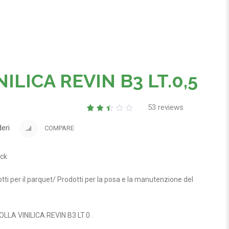
ILICA REVIN B3 LT.0,5
53
reviews
2.43
5
49
out
deri
COMPARE
of
based
on
customer
ock
ratings
tti per il parquet
/
Prodotti per la posa e la manutenzione del
OLLA VINILICA REVIN B3 LT.0
.