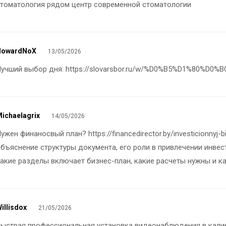
стоматология рядом
центр современной стоматологии
HowardNoX
13/05/2026
Лучший выбор дня:
https://slovarsbor.ru/w/%D0%B5%D1%80%D0
ichaelagrix
14/05/2026
Нужен финаносвый план?
https://financedirector.by/investicionnyj-
бъяснение структуры документа, его роли в привлечении инвест
акие разделы включает бизнес-план, какие расчеты нужны и к
illisdox
21/05/2026
Быстрая профессиональная
установка видеонаблюдения в кали