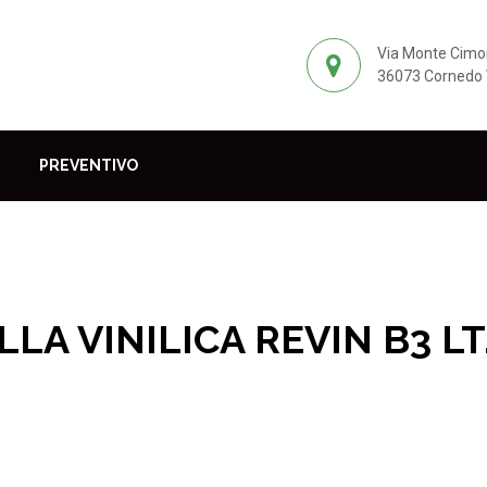
Via Monte Cimo
36073 Cornedo V
PREVENTIVO
LLA VINILICA REVIN B3 LT.
 parquet
Prodotti per la posa e la manutenzione del parquet
C