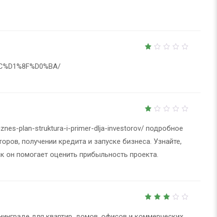
out
of
5
1
out
%BC%D1%8F%D0%BA/
of
5
1
out
biznes-plan-struktura-i-primer-dlja-investorov/
подробное
of
5
оров, получении кредита и запуске бизнеса. Узнайте,
ак он помогает оценить прибыльность проекта.
3
out
нинграде
для квартир, домов, офисов и коммерческих