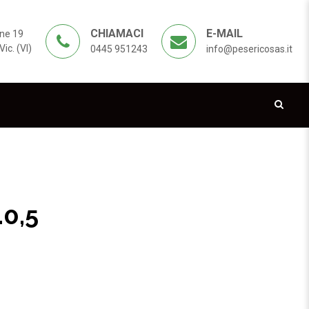
CHIAMACI
E-MAIL
ne 19
ic. (VI)
0445 951243
info@pesericosas.it
0,5
OLLA VINILICA REVIN B3 LT.0,5