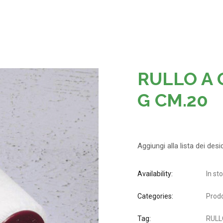
RULLO A 
G CM.20
Aggiungi alla lista dei desi
Availability:
In st
Categories:
Prodo
Tag:
RULL