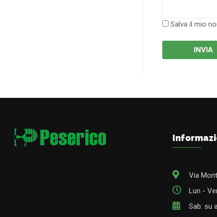
Salva il mio n
Informazi
Via Mont
Lun - Ven
Sab: su