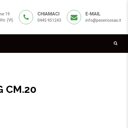
CHIAMACI
E-MAIL
ne 19
ic. (VI)
0445 951243
info@pesericosas.it
G CM.20
HAIR 6400-G CM.20