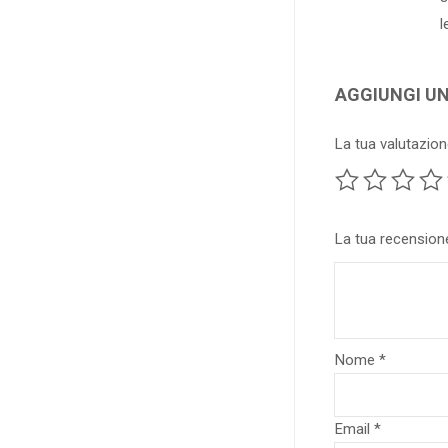
l
AGGIUNGI U
La tua valutazio
La tua recensio
Nome
*
Email
*