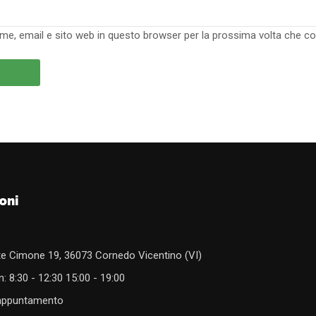
ome, email e sito web in questo browser per la prossima volta che 
oni
e Cimone 19, 36073 Cornedo Vicentino (VI)
: 8:30 - 12:30 15:00 - 19:00
 appuntamento