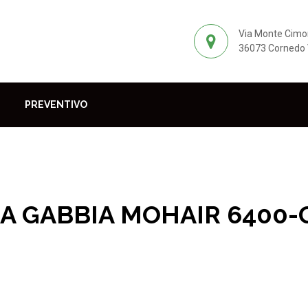
Via Monte Cimo
36073 Cornedo V
PREVENTIVO
A GABBIA MOHAIR 6400-
dotti per il parquet
Rulli per verniciatura
RULLO A GABBIA MO