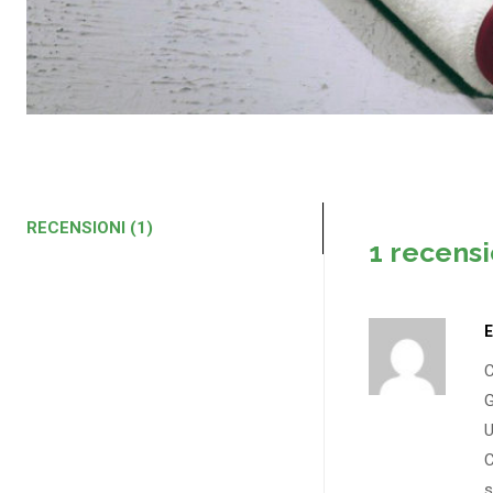
RECENSIONI (1)
1 recens
E
C
G
U
C
s