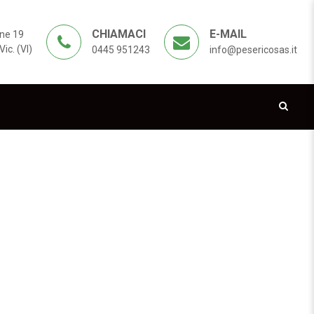
CHIAMACI
E-MAIL
ne 19
ic. (VI)
0445 951243
info@pesericosas.it