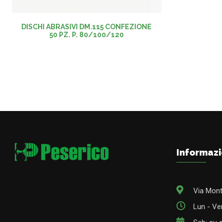
DISCHI ABRASIVI DM.115 CONFEZIONE
50 PZ. P. 80/100/120
Informazi
Via Mont
Lun - Ven