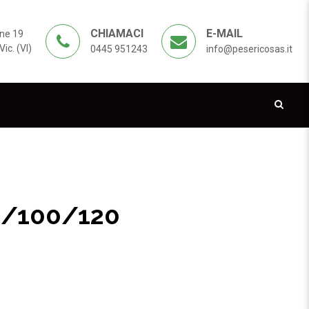
CHIAMACI
E-MAIL
ne 19
ic. (VI)
0445 951243
info@pesericosas.it
0/100/120